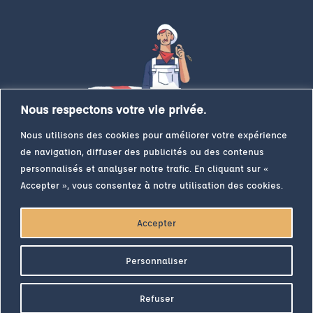
Nous respectons votre vie privée.
Nous utilisons des cookies pour améliorer votre expérience
de navigation, diffuser des publicités ou des contenus
personnalisés et analyser notre trafic. En cliquant sur «
Accepter », vous consentez à notre utilisation des cookies.
Accepter
Inscrivez-vous à la newsletter du Farinier
Pour votre santé, évitez de grignoter entre les repas. Plus
Personnaliser
d’infos sur
www.mangerbouger.fr
© 2023 Bellot Minoteries. RCS Niort – N° Identification TVA : FR53 026170258
Refuser
– SAS au capital de 3 548 949,26 euros – SIRET : 026 170 258 00011 – CODE